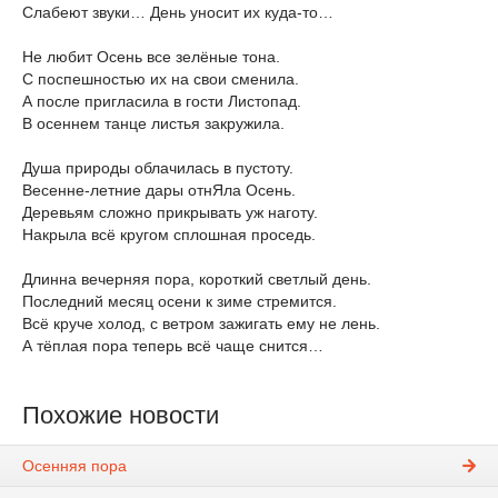
Слабеют звуки… День уносит их куда-то…
Не любит Осень все зелёные тона.
С поспешностью их на свои сменила.
А после пригласила в гости Листопад.
В осеннем танце листья закружила.
Душа природы облачилась в пустоту.
Весенне-летние дары отнЯла Осень.
Деревьям сложно прикрывать уж наготу.
Накрыла всё кругом сплошная проседь.
Длинна вечерняя пора, короткий светлый день.
Последний месяц осени к зиме стремится.
Всё круче холод, с ветром зажигать ему не лень.
А тёплая пора теперь всё чаще снится…
Похожие новости
Осенняя пора