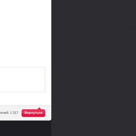
^
елей: 1 317
Вернуться