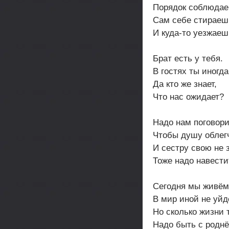
Порядок соблюдае
Сам себе стираеш
И куда-то уезжаеш
Брат есть у тебя.
В гостях ты иногда
Да кто же знает,
Что нас ожидает?
Надо нам поговори
Чтобы душу облег
И сестру свою не 
Тоже надо навести
Сегодня мы живём
В мир иной не уйд
Но сколько жизни 
Надо быть с роднё