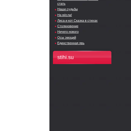
стать
Наши судьбы
На вёсла!
Лиса и кот Сказка в стихах
Столкновение
Ничего нового
Осы эмоций
Единственная явь
stihi.su