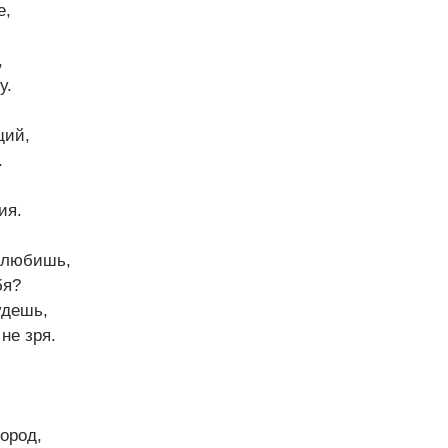
е,
,
у.
щий,
.
ия.
 любишь,
бя?
удешь,
не зря.
ород,