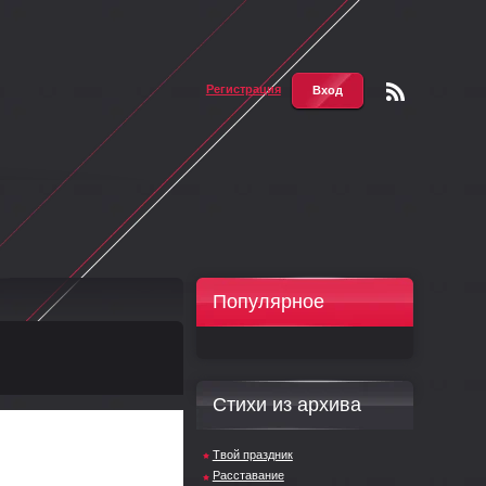
Регистрация
Вход
Чтени
е RSS
Популярное
Стихи из архива
Твой праздник
Расставание