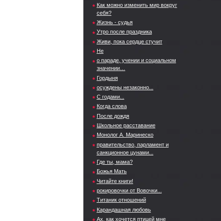
Как можно изменить мир вокруг
себя?
Жизнь - судья
Утро после праздника
Живи, пока сердце стучит
Не
о параде, учении и социальном
значении…
Гордыня
осуждены незаконно...
С годами...
Когда слова
После дождя
Школьное расставание
Монолог А. Маринеско
правительство, парламент и
санкционное цунами...
Где ты, мама?
Божья Мать
Читайте книги!
рокировочки от Вовочки...
Титаник отношений
Карандашная любовь
Ах, как хочется птицей мне