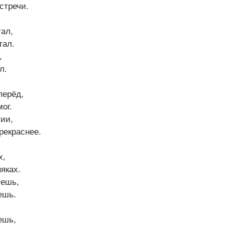
стречи.
ал,
тал.
,
л.
перёд,
ог.
ии,
рекраснее.
х,
яках.
яешь,
ешь.
ешь,