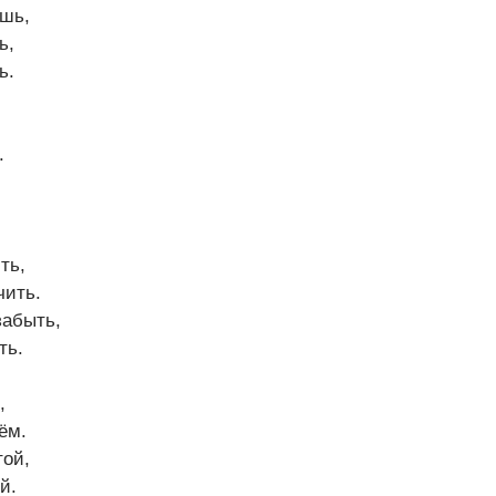
шь,
ь,
ь.
.
ть,
чить.
забыть,
ть.
,
ём.
той,
й.