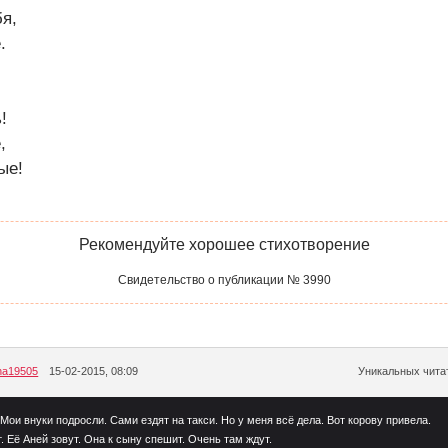
бя,
.
!
,
ые!
Рекомендуйте хорошее стихотворение
Свидетельство о публикации № 3990
ana19505
15-02-2015, 08:09
Уникальных читат
Мои внуки подросли. Сами ездят на такси. Но у меня всё дела. Вот корову привела.
 Её Аней зовут. Она к сыну спешит. Очень там ждут.