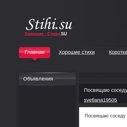
Хорошие - Стихи.
SU
↓
Главная
Хорошие стихи
Коротк
↓
Объявления
Посвящаю сосед
svetlana19505
Посвящаю соседу