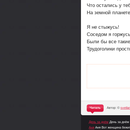
Что остались у те
На земной планете
Я не стыжусь!
Соседом я горжусь
Были бы все такие
Трудоголики прост
Читать
Автор: ©
svetl
^
День за днём
День за днём 
Аня
Аня Вот женщина бежит.