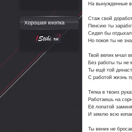
На вынужденные в
Стаж свой доработ
Хорошая кнопка
Пенсию ты зарабо
Сидел бы отдыхал
Но покоя ты не зна
Твой велик мчал в
Без работы ты не м
Ты ещё той династ
С работой жизнь п
Тяпка в твоих рука
Работаешь на сорн
Её лопатой замен
И землю всю копа
Ты веник не броса