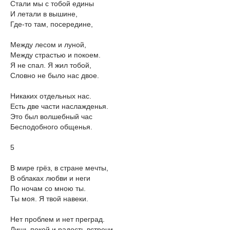
Стали мы с тобой едины
И летали в вышине,
Где-то там, посередине,
Между лесом и луной,
Между страстью и покоем.
Я не спал. Я жил тобой,
Словно не было нас двое.
Никаких отдельных нас.
Есть две части наслажденья.
Это был волшебный час
Бесподобного общенья.
5
В мире грёз, в стране мечты,
В облаках любви и неги
По ночам со мною ты.
Ты моя. Я твой навеки.
Нет проблем и нет преград.
Лишь покой и радость встречи,