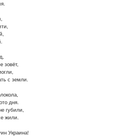
ия.
,
ити,
й,
.
д,
е зовёт,
могли,
ть с земли.
локола,
ото дня.
не губили,
се жили.
уин Украина!