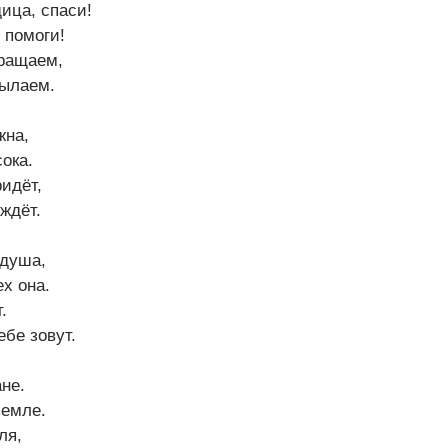
ица, спаси!
 помоги!
бращаем,
ылаем.
жна,
ока.
ридёт,
ждёт.
 душа,
ех она.
.
ебе зовут.
ане.
земле.
ля,