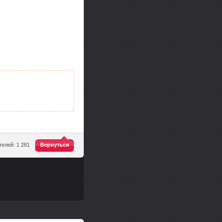
^
елей: 1 281
Вернуться