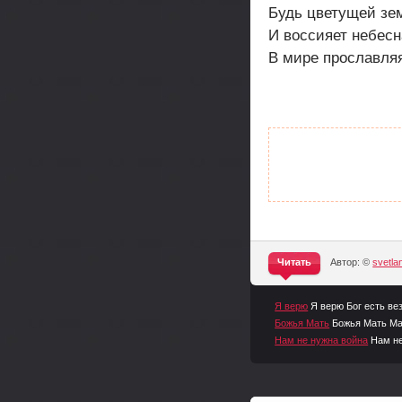
Будь цветущей зем
И воссияет небесн
В мире прославляя
Читать
Автор: ©
svetl
^
Я верю
Я верю Бог есть вез
Божья Мать
Божья Мать Мат
Нам не нужна война
Нам не