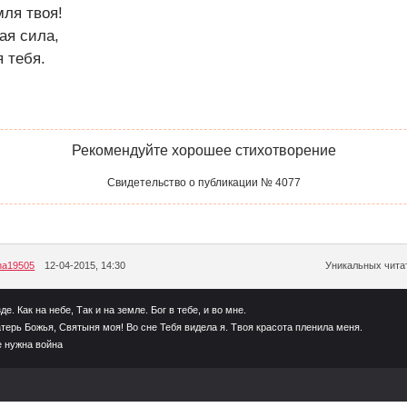
ля твоя!
ая сила,
 тебя.
Рекомендуйте хорошее стихотворение
Свидетельство о публикации № 4077
ana19505
12-04-2015, 14:30
Уникальных читат
де. Как на небе, Так и на земле. Бог в тебе, и во мне.
ерь Божья, Святыня моя! Во сне Тебя видела я. Твоя красота пленила меня.
 нужна война