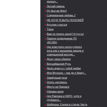
калошу...
Летний ливень
Ну был же Флот!
Современная любовь 2
НЕ ХОЧУ Я БЫТЬ ПОХОЖЕЙ
Кусочек счастья
Тёща
Вам не понять меня? И пусть!
Памяти подводников ПЛ
«М-256»
про властного скота-учёного
кота или о мышином народе и
совершенной методе...
Душу свою сбереги
Бесшабашная Русь
Долго ждал я с тобой любви
Моя Вітчизна – там де я Живу!...
Замёрзшая роза
Опять цепляюсь
Место на Парнасе
Обними меня
про Рамзана и НАТО, хотя и
грубовато...
Шабарша. Сказка в стихах Часть