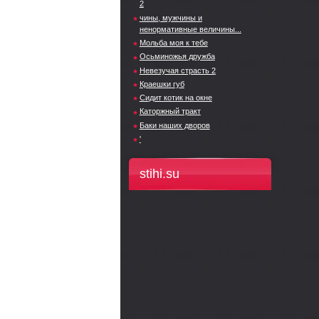
2
чины, мужчины и
ненормативные величины...
Мольба моя к тебе
Осьминожья дружба
Невезучая страсть 2
Краешки губ
Сидит котик на окне
Каторжный тракт
Баки наших дворов
'
stihi.su