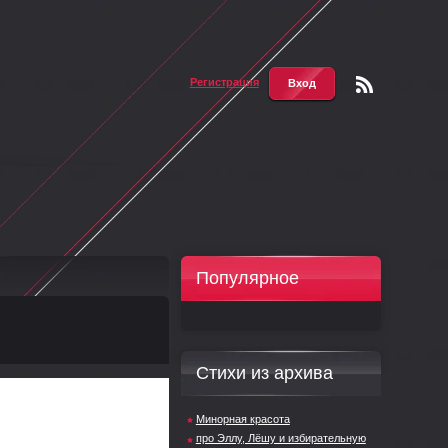
Регистрация
Вход
Чтени
е RSS
Популярное
Стихи из архива
Минорная красота
про Эллу, Лёшу и избирательную