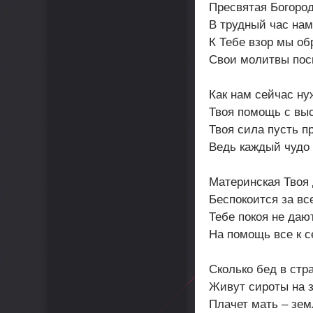
Пресвятая Богород
В трудный час нам
К Тебе взор мы о
Свои молитвы пос
Как нам сейчас ну
Твоя помощь с выс
Твоя сила пусть п
Ведь каждый чудо 
Материнская Твоя
Беспокоится за вс
Тебе покоя не дают
На помощь все к с
Сколько бед в стр
Живут сироты на 
Плачет мать – зем