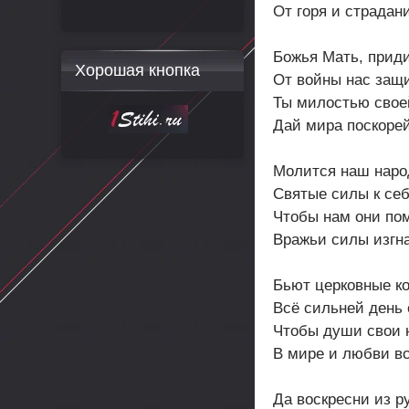
От горя и страдан
Божья Мать, приди
Хорошая кнопка
От войны нас защ
Ты милостью свое
Дай мира поскорей
Молится наш наро
Святые силы к себ
Чтобы нам они по
Вражьи силы изгна
Бьют церковные ко
Всё сильней день 
Чтобы души свои 
В мире и любви в
Да воскресни из р