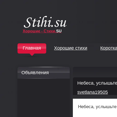
Хорошие - Стихи.
SU
↓
Главная
Хорошие стихи
Коротк
↓
Объявления
Небеса, услышьте
svetlana19505
Небеса, услышьте