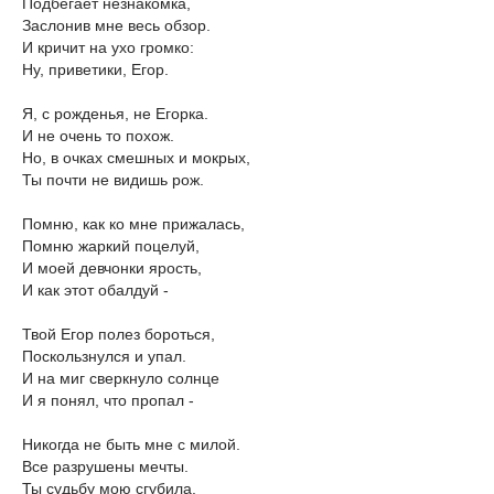
Подбегает незнакомка,
Заслонив мне весь обзор.
И кричит на ухо громко:
Ну, приветики, Егор.
Я, с рожденья, не Егорка.
И не очень то похож.
Но, в очках смешных и мокрых,
Ты почти не видишь рож.
Помню, как ко мне прижалась,
Помню жаркий поцелуй,
И моей девчонки ярость,
И как этот обалдуй -
Твой Егор полез бороться,
Поскользнулся и упал.
И на миг сверкнуло солнце
И я понял, что пропал -
Никогда не быть мне с милой.
Все разрушены мечты.
Ты судьбу мою сгубила.