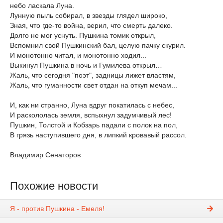
небо ласкала Луна.
Лунную пыль собирал, в звезды глядел широко,
Зная, что где-то война, верил, что смерть далеко.
Долго не мог уснуть. Пушкина томик открыл,
Вспомнил свой Пушкинский бал, целую пачку скурил.
И монотонно читал, и монотонно ходил...
Выкинул Пушкина в ночь и Гумилева открыл…
Жаль, что сегодня "поэт", задницы лижет властям,
Жаль, что гуманности свет отдан на откуп мечам...
И, как ни странно, Луна вдруг покатилась с небес,
И раскололась земля, вспыхнул задумчивый лес!
Пушкин, Толстой и Кобзарь падали с полок на пол,
В грязь наступившего дня, в липкий кровавый рассол.
Владимир Сенаторов
Похожие новости
Я - против Пушкина - Емеля!