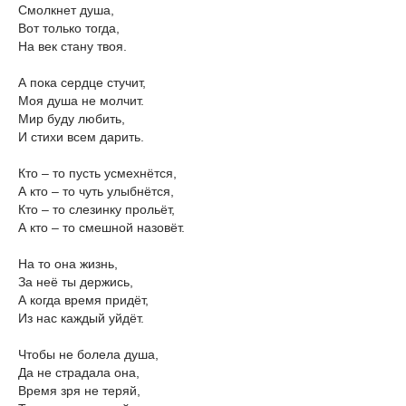
Смолкнет душа,
Вот только тогда,
На век стану твоя.
А пока сердце стучит,
Моя душа не молчит.
Мир буду любить,
И стихи всем дарить.
Кто – то пусть усмехнётся,
А кто – то чуть улыбнётся,
Кто – то слезинку прольёт,
А кто – то смешной назовёт.
На то она жизнь,
За неё ты держись,
А когда время придёт,
Из нас каждый уйдёт.
Чтобы не болела душа,
Да не страдала она,
Время зря не теряй,