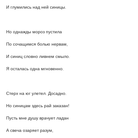
И глумились над ней синицы.
Но однажды мороз пустила
По сочащимся болью нервам,
И синиц словно ливнем смыло.
Я осталась одна мгновенно.
Стерх на юг улетел. Досадно.
Но синицам здесь рай заказан!
Пусть мне душу врачует ладан
А свеча озаряет разум,