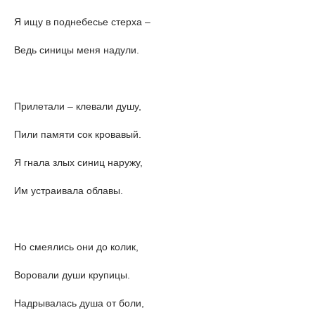
Я ищу в поднебесье стерха –
Ведь синицы меня надули.
Прилетали – клевали душу,
Пили памяти сок кровавый.
Я гнала злых синиц наружу,
Им устраивала облавы.
Но смеялись они до колик,
Воровали души крупицы.
Надрывалась душа от боли,