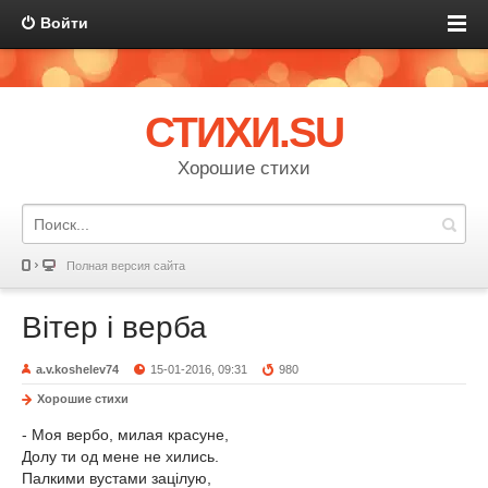
Войти
СТИХИ.SU
Хорошие стихи
Полная версия сайта
Вітер і верба
a.v.koshelev74
15-01-2016, 09:31
980
Хорошие стихи
- Моя вербо, милая красуне,
Долу ти од мене не хились.
Палкими вустами зацілую,