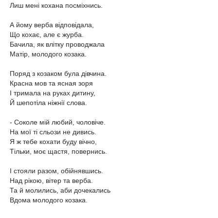
Лиш мені кохана посміхнись.
А йому верба відповідала,
Що кохає, але є журба.
Бачила, як влітку проводжала
Матір, молодого козака.
Поряд з козаком була дівчина.
Красна мов та ясная зоря
І тримала на руках дитину,
Й шепотіла ніжнії слова.
- Соколе мій любий, чоловіче.
На мої ті сльози не дивись.
Я ж тебе кохати буду вічно,
Тільки, моє щастя, повернись.
І стояли разом, обійнявшись.
Над рікою, вітер та верба.
Та й молились, аби дочекались
Вдома молодого козака.