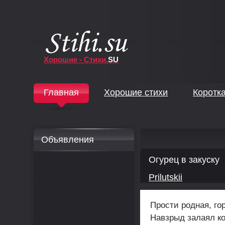
Хорошие - Стихи.
SU
↓
Главная
Хорошие стихи
Коротк
↓
Объявления
Огурец в закуску
Prilutskii
Прости родная, гор
Навзрыд залаял ко