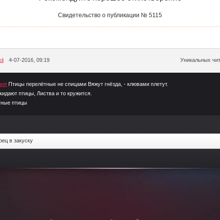
Свидетельство о публикации № 5115
ii
4-07-2016, 09:19
Уникальных чит
ния
Птицы перелётные не спицами Вяжут гнёзда, - клювами плетут.
кидают птицы, Листва и то кружится.
тные птицы
рец в закуску