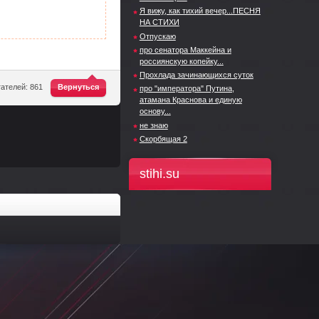
Я вижу, как тихий вечер...ПЕСНЯ
НА СТИХИ
Отпускаю
про сенатора Маккейна и
россиянскую копейку...
Прохлада зачинающихся суток
^
ателей: 861
Вернуться
про "императора" Путина,
атамана Краснова и единую
основу...
не знаю
Скорбящая 2
stihi.su