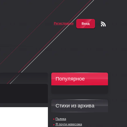
Регистрация
Вход
Чтени
е RSS
Популярное
Стихи из архива
Пьянка
Я почти невесома