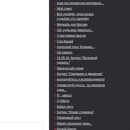
властно-воровская вертикаль...
Мой совет
Всё пройдёт, просчитано
судьбою это наперёд
Меркаба для Маззая
Ой, куда мне деваться...
Счастливые мысли
Спи Кощей
полезный опыт Колымы...
На память
14.09.16. Катрен "Волновой
процесс"
Магический отвар
Катрен “Ожидание и движение”
возрадуйтесь и возблагодарите!
Здравствуй грусть, ты проникла
одна...
Я - каюсь!
Суббота
Бабье лето
Катрен “Новая страница”
Рябиновый лист
Манят песенные дали...
Белый Барон