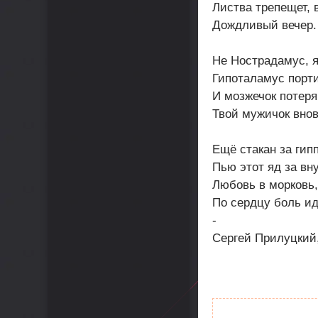
Листва трепещет, 
Дождливый вечер.
Не Нострадамус, я
Гипоталамус порти
И мозжечок потеря
Твой мужичок внов
Ещё стакан за гип
Пью этот яд за вн
Любовь в морковь, 
По сердцу боль идё
-
Сергей Прилуцкий,