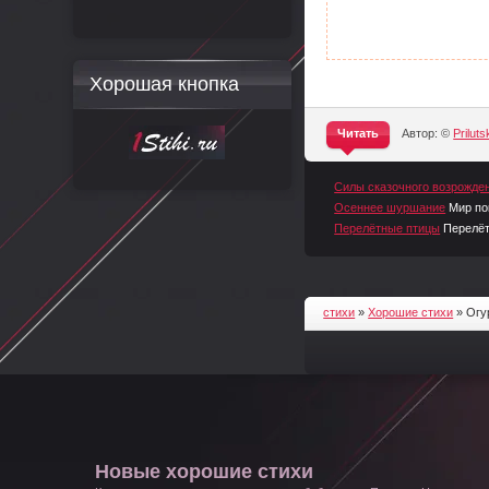
Хорошая кнопка
Читать
Автор: ©
Prilutsk
^
Силы сказочного возрожде
Осеннее шуршание
Мир по
Перелётные птицы
Перелё
стихи
»
Хорошие стихи
» Огу
Новые хорошие стихи