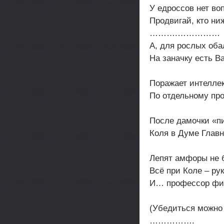
У едроссов нет во
Продвигай, кто ни
……….……………
А, для рослых оба
На заначку есть В
Поражает интелле
По отдельному про
После дамочки «пи
Коля в Думе Глав
Лепят амфоры не 
Всё при Коле – рук
И… профессор фи
(Убедиться можно 
…………….