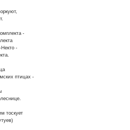
воркуют,
т.
комплекта -
лекта
-Некто -
кта.
ица
умских птицах -
ы
олеснице.
им тоскует
утуев)