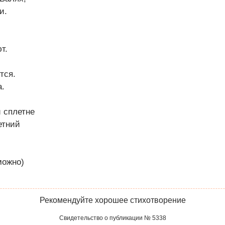
и.
т.
тся.
а.
 сплетне
етний
можно)
Рекомендуйте хорошее стихотворение
Свидетельство о публикации № 5338