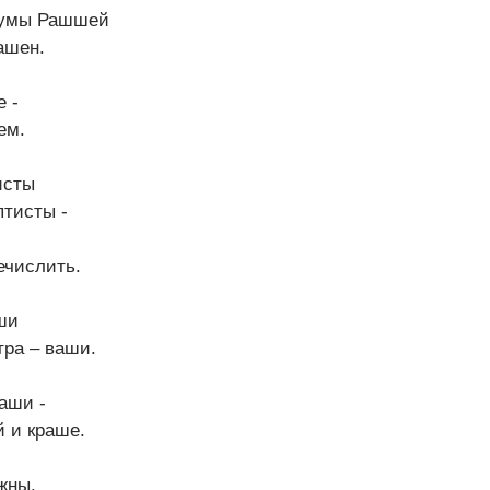
Думы Рашшей
ашен.
е -
ем.
исты
птисты -
ечислить.
ши
тра – ваши.
аши -
 и краше.
жны.