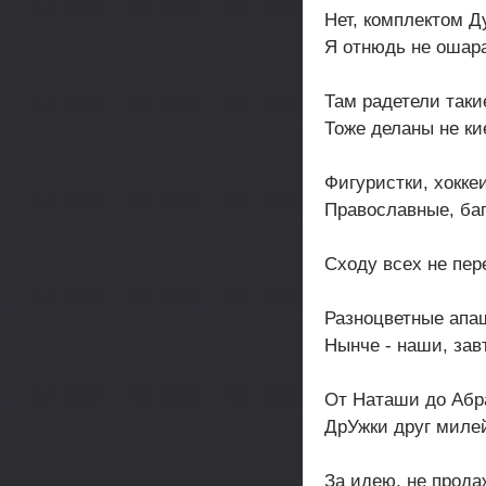
Нет, комплектом 
Я отнюдь не ошар
Там радетели таки
Тоже деланы не ки
Фигуристки, хокке
Православные, ба
Сходу всех не пер
Разноцветные апа
Нынче - наши, зав
От Наташи до Абр
ДрУжки друг милей
За идею, не прода