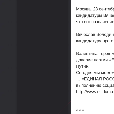
Москва. 23 сентя
кандидатуры Вячес
что его назначени
Вячеслав Володин 
кандидатуру прогол
Валентина Терешко
доверие партии «
Путин.
Сегодня мы можем
….«ЕДИНАЯ РОССИЯ
выполнению социал
http://www.er-duma
* * *