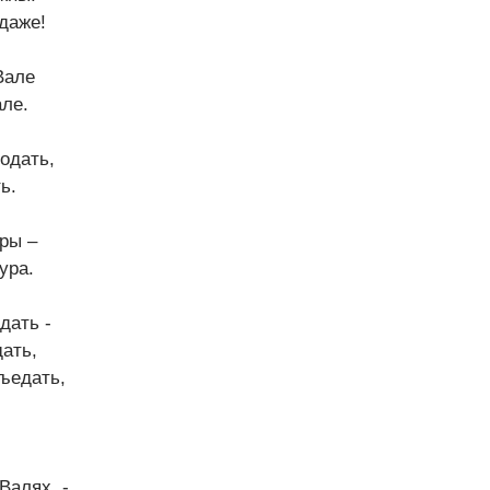
даже!
Вале
але.
лодать,
ь.
ры –
ура.
дать -
дать,
ъедать,
 Валях, -