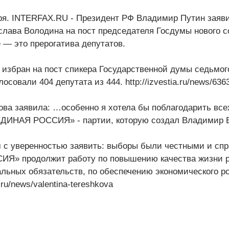
бря. INTERFAX.RU - Президент РФ Владимир Путин заяв
лава Володина на пост председателя Госдумы нового с
е — это прерогатива депутатов.
избран на пост спикера Государственной думы седьмого
осовали 404 депутата из 444. http://izvestia.ru/news/6
ва заявила: …особенно я хотела бы поблагодарить всех
ЕДИНАЯ РОССИЯ» - партии, которую создал Владимир
 с уверенностью заявить: выборы были честными и сп
» продолжит работу по повышению качества жизни р
ьных обязательств, по обеспечению экономического ро
.ru/news/valentina-tereshkova