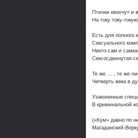
Птички квохчут и 
На току току-токую
Есть для полного 
Сексуального комп
Некто-сам и самка
Сексосдвинутая се
Те же … , те же л
Четверть века в д
Узаконенные спиц
В криминальной к
(«Кум» давно по н
Магаданский-Ворк