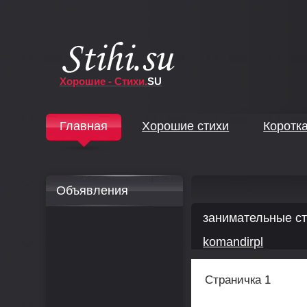
Хорошие - Стихи.
SU
↓
Главная
Хорошие стихи
Коротк
↓
Объявления
занимательные ст
komandirpl
Страничка 1