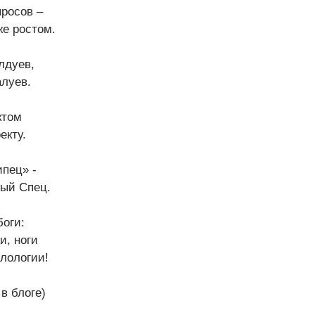
просов –
же ростом.
лдуев,
алуев.
ктом
екту.
пец» -
ный Спец.
боги:
и, ноги
лологии!
в блоге)