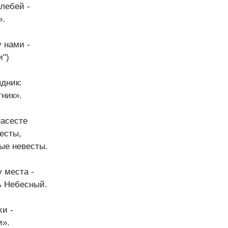
плебей -
».
у нами -
и")
дник:
тник».
насесте
есты,
ые невесты.
 места -
ь Небесный.
хи -
и».