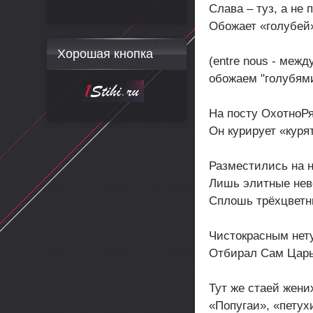
Слава – туз, а не 
Обожает «голубей
Хорошая кнопка
(entre nous - межд
обожаем "голубям
На посту ОхотноРя
Он курирует «куря
Разместились на 
Лишь элитные нев
Сплошь трёхцветн
Чистокрасным нету
Отбирал Сам Цар
Тут же стаей жени
«Попугаи», «петух