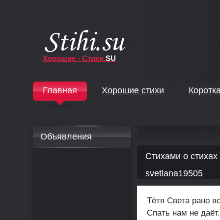
Хорошие - Стихи.
SU
↓
Главная
Хорошие стихи
Коротк
↓
Объявления
Стихами о стихах
svetlana19505
Тётя Света рано вс
Спать нам не даёт