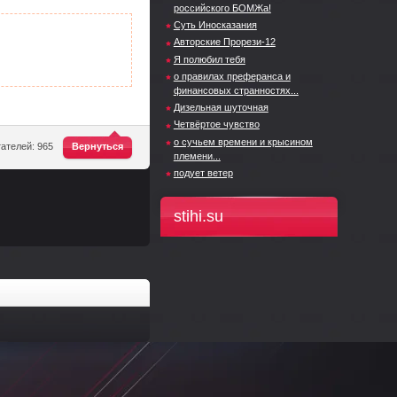
российского БОМЖа!
Суть Иносказания
Авторские Прорези-12
Я полюбил тебя
о правилах преферанса и
финансовых странностях...
Дизельная шуточная
Четвёртое чувство
о сучьем времени и крысином
^
ателей: 965
Вернуться
племени...
подует ветер
stihi.su