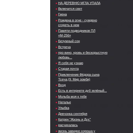
НА ДЕРЕВНЮ МГЛА УПАЛА
Включится свет
Гиена
Рождена в огне - суждено
сгореть в нем
Памяти подводников ПЛ
«М-256»
Безумный сон
Встреча
про вино, кровь и бескорыстную
любовь...
Я себя не узнаю
Старая почта
Приключение Фёдора сына
Тсеча,(9. Мир зомби)
Вход
Есть в интернете дуб зелёный...
Мольба моя к тебе
Наталье
Улыбка
Девчонка сентября
Катрен “Жизнь и Дух”
расчихалась
жизнь завидно хороша у