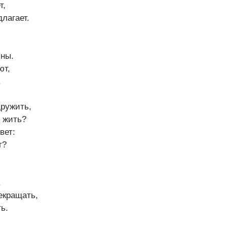
т,
лагает.
ны.
ют,
.
дружить,
 жить?
вет:
т?
,
.
екращать,
ь.