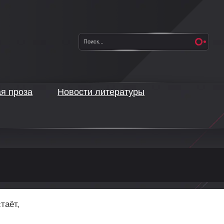
ая проза
Новости литературы
таёт,
.