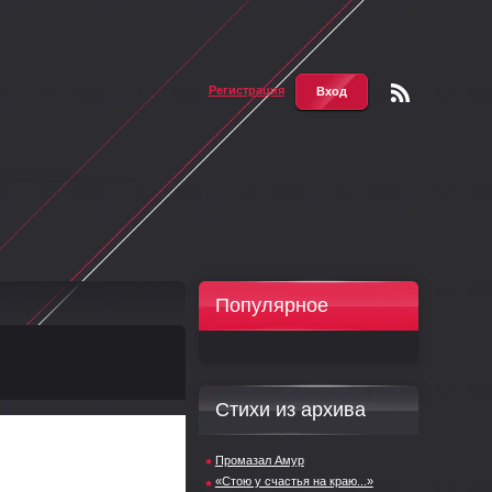
Регистрация
Вход
Чтени
е RSS
Популярное
Стихи из архива
Промазал Амур
«Стою у счастья на краю...»