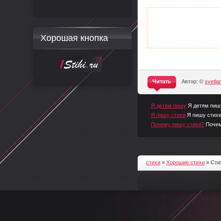
Хорошая кнопка
Читать
Автор: ©
svetl
^
Я детям пишу
Я детям пиш
Я пишу стихи
Я пишу стихи
Почему пишу стихи?
Почем
стихи
»
Хорошие стихи
» Сти