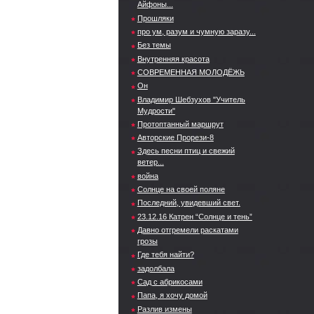
Айфоны...
Прошляки
про ум, разум и чумную заразу...
Без темы
Внутренняя красота
СОВРЕМЕННАЯ МОЛОДЁЖЬ
Он
Владимир Шебзухов "Учитель
Мудрости"
Протоптанный маршрут
Авторские Прорези-8
Здесь песни птиц и свежий
ветер...
война
Солнце на своей поляне
Последний, увидевший свет.
23.12.16 Катрен “Солнце и тень”
Давно отгремели раскатами
грозы
Где тебя найти?
задолбала
Сад с абрикосами
Папа, я хочу домой
Разлив измены