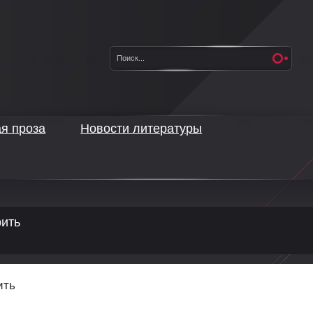
ая проза
Новости литературы
рить
ить