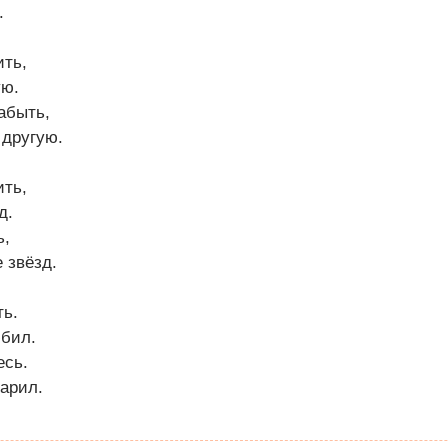
.
ить,
ую.
абыть,
 другую.
ить,
д.
ь,
 звёзд.
ть.
юбил.
есь.
дарил.