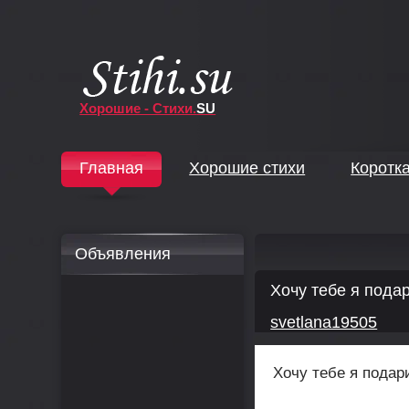
Хорошие - Стихи.
SU
↓
Главная
Хорошие стихи
Коротк
↓
Объявления
Хочу тебе я пода
svetlana19505
Хочу тебе я подар