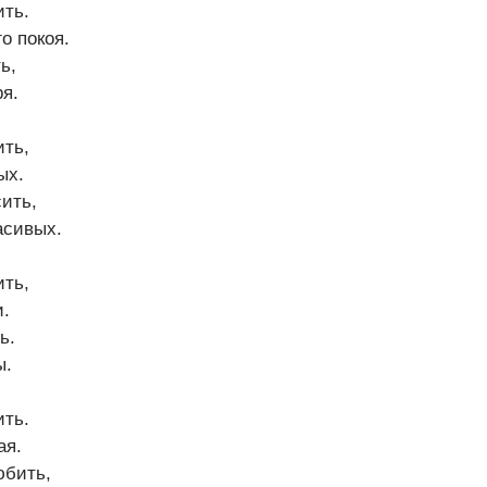
ить.
о покоя.
ь,
ря.
ить,
ых.
сить,
асивых.
ить,
и.
ь.
ы.
ить.
ая.
юбить,