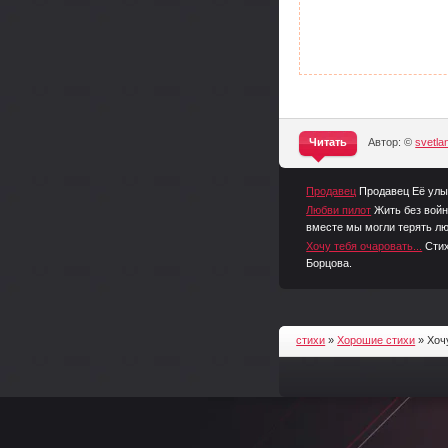
Читать
Автор: ©
svetl
^
Продавец
Продавец Её улыб
Любви пилот
Жить без войн
вместе мы могли терять лю
Хочу тебя очаровать...
Стих
Борцова.
стихи
»
Хорошие стихи
» Хоч