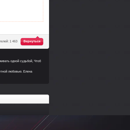
^
елей: 1 463
Вернуться
живать одной судьбой, Чтоб
петной любовью. Елена