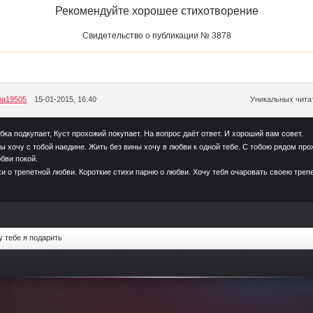
Рекомендуйте хорошее стихотворение
Свидетельство о публикации № 3878
ana19505
15-01-2015, 16:40
Уникальных читат
ка подкупает, Куст прохожий покупает. На вопрос даёт ответ. И хороший вам совет.
ы хочу с тобой наедине. Жить без вины хочу в любви к одной тебе. С тобою рядом про
бви покой.
и о трепетной любви. Короткие стихи парню о любви. Хочу тебя очаровать своею тре
у тебе я подарить