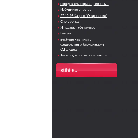
порядок или справедливость...
Избушкино счастье
27.12.16 Катрен “Откровение”
Снегурочка
Я подарю тебе кольцо
Гоацин
весёлые картинки о
федеральных блондинках-2
О.Голодец
Тоска гудит по нервам мысли
stihi.su