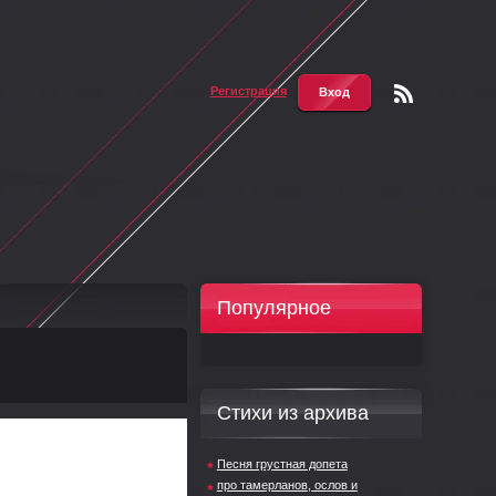
Регистрация
Вход
Чтени
е RSS
Популярное
Стихи из архива
Песня грустная допета
про тамерланов, ослов и