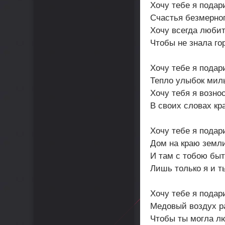
Хочу тебе я подар
Счастья безмерног
Хочу всегда любит
Чтобы не знала го
Хочу тебе я подар
Тепло улыбок мил
Хочу тебя я возно
В своих словах кр
Хочу тебе я подар
Дом на краю земл
И там с тобою быт
Лишь только я и т
Хочу тебе я подар
Медовый воздух р
Чтобы ты могла л