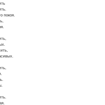
ить
ить.
о покоя.
ь,
ря.
ить,
ых.
сить,
асивых.
ить,
и.
ь.
ы.
ить.
ая.