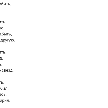
юбить,
.
ить,
ую.
абыть,
 другую.
ить,
д.
ь,
 звёзд.
ть.
юбил.
есь.
дарил.