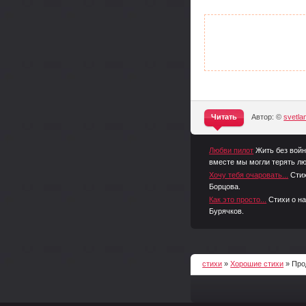
Читать
Автор: ©
svetl
^
Любви пилот
Жить без войн
вместе мы могли терять лю
Хочу тебя очаровать...
Стих
Борцова.
Как это просто...
Стихи о на
Бурячков.
стихи
»
Хорошие стихи
» Про