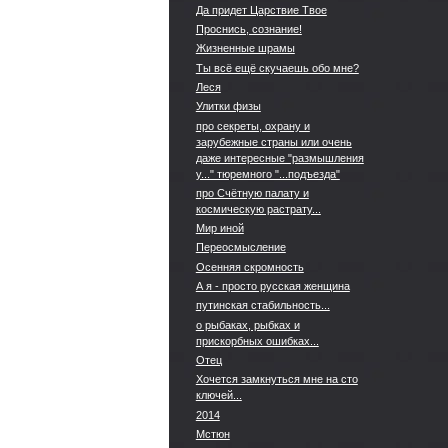
Да придет Царствие Твое
Проснись, сознание!
Жизненные шрамы
Ты всё ещё скучаешь обо мне?
Леся
Улитки физы
про секреты, охрану и
зарубежные страны или очень
даже интересные "размышления
у..." тюремного "...подъезда"
про Счётную палату и
космическую растрату...
Мир иной
Переосмысление
Осенняя скромность
А я - просто русская женщина
путинская стабильность...
о рыбаках, рыбках и
прискорбных ошибках...
Отец
Хочется замкнуться мне на сто
ключей...
2014
Мстюн