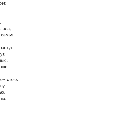
ёт.
.
зяла,
 семья.
растут.
ут.
пью,
оню.
ом стою.
ну.
аю.
аю.