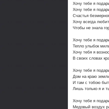
Хочу тебе я подар
Хочу тебе я подар
Счастья безмерног
Хочу всегда любит
Чтобы не знала го
Хочу тебе я подар
Тепло улыбок мил
Хочу тебя я возно
В своих словах кр
Хочу тебе я подар
Дом на краю земл
И там с тобою быт
Лишь только я и т
Хочу тебе я подар
Медовый воздух р