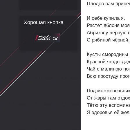
Плодов вам принес
И себе купила я.
Хорошая кнопка
Растёт яблоня моя
Абрикосу чёрную в
С рябиной чёрной,
Кусты смородины 
Красной ягоды дад
Чай с малиною по
Всю простуду прог
Под можжевельник
От жары там отдох
Тётю эту вспомин
Я здоровья ей жел