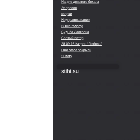
На дне допитого бокала
Эспрессо
кварки
Недорасставание
Выше голову!
Судьба Лаокоона
Свежий ветер
28.09.16 Катрен “Любовь”
Они глаза закрыли
Я могу
stihi.su