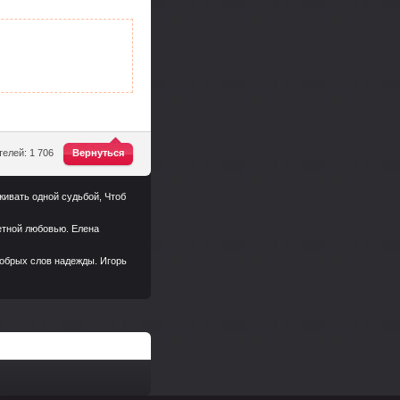
^
елей: 1 706
Вернуться
живать одной судьбой, Чтоб
петной любовью. Елена
 добрых слов надежды. Игорь