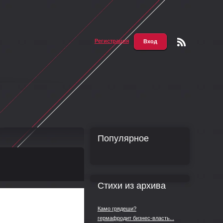
Регистрация
Вход
Чтени
е RSS
Популярное
Стихи из архива
Камо грядеши?
гермафродит бизнес-власть...