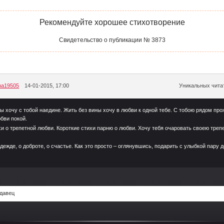
Рекомендуйте хорошее стихотворение
Свидетельство о публикации № 3873
ana19505
14-01-2015, 17:00
Уникальных читат
ы хочу с тобой наедине. Жить без вины хочу в любви к одной тебе. С тобою рядом про
бви покой.
и о трепетной любви. Короткие стихи парню о любви. Хочу тебя очаровать своею тре
дежде, о доброте, о счастье. Как это просто – оглянувшись, подарить с улыбкой пару
давец