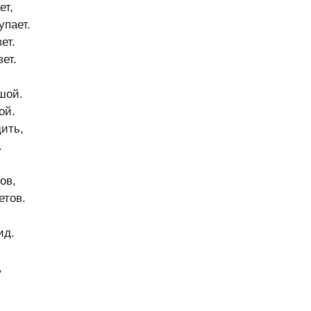
ет,
упает.
ет.
ет.
шой.
ой.
ить,
.
ов,
етов.
ид.
,