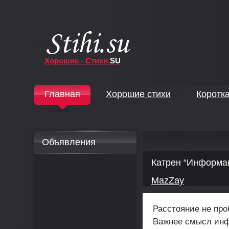
Хорошие - Стихи.
SU
↓
Главная
Хорошие стихи
Коротк
↓
Объявления
Катрен “Информа
MazZay
Расстояние не про
Важнее смысл ин