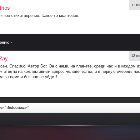
11 ян
trios
чное стихотворение. Какое-то квантовое.
ению -
12 ян
Zay
сен. Спасибо! Автор Бог. Он с нами, на планете, среди нас и в каждом и
м ответы на коллективный вопрос человечества, и в первую очередь на
л за нами и без нас не уйдет!
рен “Информация”