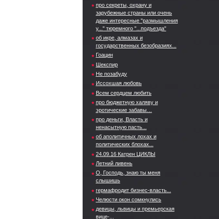
про секреты, охрану и
зарубежные страны или очень
даже интересные "размышления
у..." тюремного "...подъезда"
об икре, алмазах и
государственных безобразиях...
Гоацин
Шекспир
Не позабуду
Иссохшая любовь
Всем сердцем любить
про бюджетную халяву и
эротические забавы…
про деньги, Власть и
ненасытную пасть...
об аполитичных лохах и
политических блохах...
24.09.16 Катрен ЦИКЛЫ
Летний ливень
О, Господь, знаю ты меня
слышишь
гермафродит бизнес-власть...
Челюсти окон сомкнулись
девицы, львицы и премьерская
вице-...