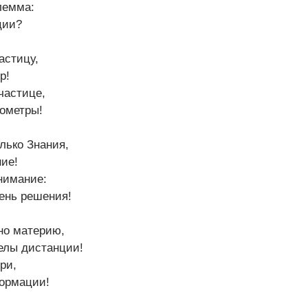
лемма:
ции?
астицу,
р!
частице,
лометры!
лько Знания,
ие!
нимание:
ень решения!
но материю,
елы дистанции!
ри,
ормации!