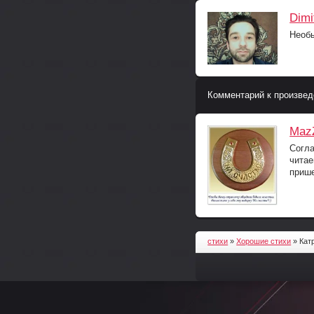
Dimi
Необы
Комментарий к произвед
Maz
Согла
читае
прише
стихи
»
Хорошие стихи
» Кат