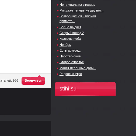
Ночь упала на столицу
Мы даже теперь не друзья...
Возвращаться - плохая
примета...
Бог не выдаст
Скорый поезд 2
Красоты неба
Ноябрь
Есть другое...
Царство снов
Второе счастье
Манят песенные дали...
Радостно утро
^
ателей: 986
Вернуться
stihi.su
+