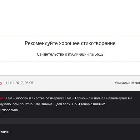
Рекомендуйте хорошее стихотворение
Свидетельство о публикации № 5612
ay
11-01-2017, 05:05
Уникальных чит
ия”
Там – Любовь и счастье безмерное! Там – Гармония и полная Равномерность!
 думаю, вам понятно, Что Знания – для всех! Но Я говорю внятно:
 глобальна
ению -