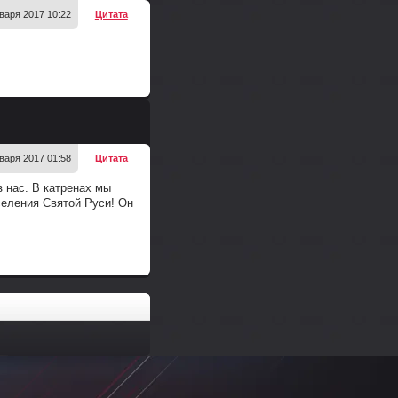
варя 2017 10:22
Цитата
+
варя 2017 01:58
Цитата
з нас. В катренах мы
селения Святой Руси! Он