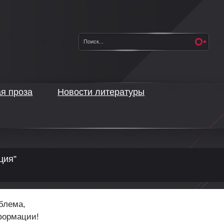
ая проза
Новости литературы
ция”
блема,
формации!