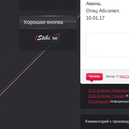
Аминь.
Отец Абсолют.
10.01.17
Хорошая кнопка
Читать
Автор: ©
MazZ
^
12.11.16 Катрен “Информац
20.10.16 Катрен “Знания”
Я
Я из прошлого
Информация
Комментарий к произвед