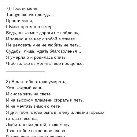
7) Прости меня,
Танцуя шепчет дождь…
Прости меня,
Шумит протяжно ветер…
Ведь, ты ко мне дороги не найдешь,
И только я за нас с тобой в ответе.
Не целовать мне не любить не петь…
Судьбы, лишь, ждать благоволенья…
Я умерла б и родилась опять,
Чтоб только вымолить твое прощенье.
________________
8) Я для тебя готова умирать,
Хоть каждый день,
И снова жить на свете
И на высоком пламени сгорать и петь,
И не мечтать зимой о лете
Я для тебя готова быть в плену иллюзий горьких
готова я всегда,
Любить твоих детей, твою жену
Твое любое ветренное слово.
Готова снег зеленым рисовать,