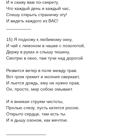
И я скажу вам по-секрету,
Что каждый день и каждый час,
Спешу открыть страничку эту!
И видеть каждого из ВАС!
__________
15) Я подхожу к любимому окну,
И чай с лимоном в чашке с позолотой,
Держу в руках и слышу тишину,
Смотрю в окно, там тучи над дорогой.
Резвится ветер в поле между трав.
Вот гром гремит и молния сверкает,
И льется дождь, ему не нужно прав,
Он, просто, мир собою омывает.
И я внимая струям чистоты,
Пролью слезу, пусть катится росою.
Открыто сердце, там есть ты.
И я дышу озоном, как мечтою.
________________