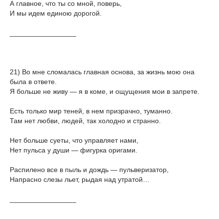
А главное, что ты со мной, поверь,
И мы идем единою дорогой.
_________________
21) Во мне сломалась главная основа, за жизнь мою она
была в ответе.
Я больше не живу — я в коме, и ощущения мои в запрете.
Есть только мир теней, в нем призрачно, туманно.
Там нет любви, людей, так холодно и странно.
Нет больше суеты, что управляет нами,
Нет пульса у души — фигурка оригами.
Распилено все в пыль и дождь — пульверизатор,
Напрасно слезы льет, рыдая над утратой…
_________________