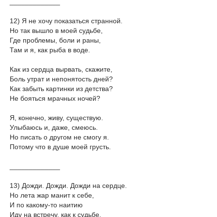
_____________
12) Я не хочу показаться странной.
Но так вышло в моей судьбе,
Где проблемы, боли и раны,
Там и я, как рыба в воде.
Как из сердца вырвать, скажите,
Боль утрат и непонятость дней?
Как забыть картинки из детства?
Не бояться мрачных ночей?
Я, конечно, живу, существую.
Улыбаюсь и, даже, смеюсь.
Но писать о другом не смогу я.
Потому что в душе моей грусть.
_____________
13) Дожди. Дожди. Дожди на сердце.
Но лета жар манит к себе,
И по какому-то наитию
Иду на встречу, как к судьбе.