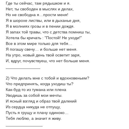
Где ты сейчас, там рядышком и я.
Нет, ты свободен в мыслях и делах,
Но не свободна я…прости меня!
Я в шорохе листвы, или в дыханье дня,
Я в молниях грозы и в пении дождя.
Я запах той травы, что с детства помниш ты,
Хотела бы кричать : "Постой! Не уходи!"
Все в этом мире только для тебя…
Я погашу свечу… и больше нет меня.
На утро, новый день твой осветит заря,
И, вдруг, почувствуеш, что нет больше меня.
_______________
2) Что делать мне с тобой и вдохновеньем?
Что предпринять, когда уходиш ты?
Как-буд-то из тумана или плена
Уводишь за собой мои мечты.
И ясный взгляд и образ твой далекий
Из сердца никуда не отпущу,
Пусть я грущу и плачу одиноко…
Тебя люблю, а значит я живу.
________________