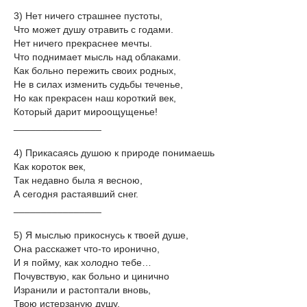
3) Нет ничего страшнее пустоты,
Что может душу отравить с годами.
Нет ничего прекраснее мечты.
Что поднимает мысль над облаками.
Как больно пережить своих родных,
Не в силах изменить судьбы теченье,
Но как прекрасен наш короткий век,
Который дарит мироощущенье!
________________
4) Прикасаясь душою к природе понимаешь
Как короток век,
Так недавно была я весною,
А сегодня растаявший снег.
________________
5) Я мыслью прикоснусь к твоей душе,
Она расскажет что-то иронично,
И я пойму, как холодно тебе…
Почувствую, как больно и цинично
Изранили и растоптали вновь,
Твою истерзаную душу,