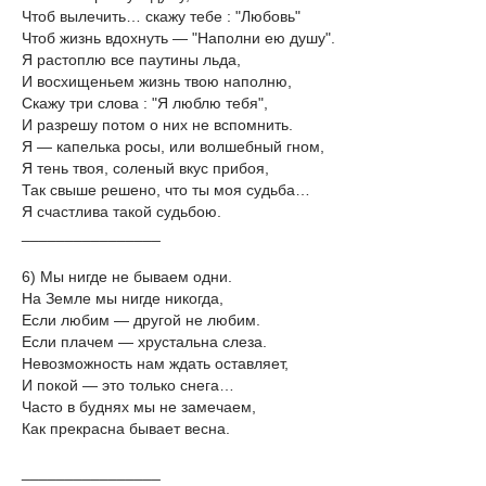
Чтоб вылечить… скажу тебе : "Любовь"
Чтоб жизнь вдохнуть — "Наполни ею душу".
Я растоплю все паутины льда,
И восхищеньем жизнь твою наполню,
Скажу три слова : "Я люблю тебя",
И разрешу потом о них не вспомнить.
Я — капелька росы, или волшебный гном,
Я тень твоя, соленый вкус прибоя,
Так свыше решено, что ты моя судьба…
Я счастлива такой судьбою.
________________
6) Мы нигде не бываем одни.
На Земле мы нигде никогда,
Если любим — другой не любим.
Если плачем — хрустальна слеза.
Невозможность нам ждать оставляет,
И покой — это только снега…
Часто в буднях мы не замечаем,
Как прекрасна бывает весна.
________________