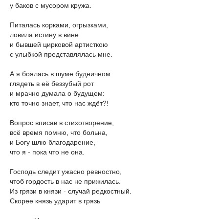
у баков с мусором кружа.
Питалась корками, огрызками,
ловила истину в вине
и бывшей цирковой артисткою
с улыбкой представлялась мне.
А я боялась в шуме будничном
глядеть в её беззубый рот
и мрачно думала о будущем:
кто точно знает, что нас ждёт?!
Вопрос вписав в стихотворение,
всё время помню, что больна,
и Богу шлю благодарение,
что я - пока что не она.
Господь следит ужасно ревностно,
чтоб гордость в нас не прижилась.
Из грязи в князи - случай редкостный.
Скорее князь ударит в грязь