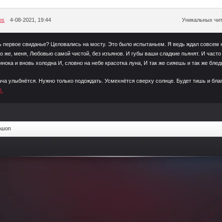
os
4-08-2021, 19:44
Уникальных чит
первое свиданье? Целовались на мосту. Это было испытаньем. Я ведь ждал совсем н
о же, меня, Любовью самой чистой, без изъянов. И губы ваши сладкие пьянят. И част
нока и вновь холодна И, словно на небе красотка луна, И так же сияешь и так же бледн
ча улыбнётся. Нужно только подождать. Усмехнётся сверху солнце. Будет тишь и благ
.
ошоп