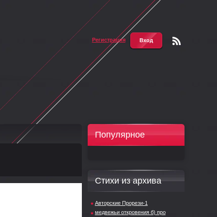
Регистрация
Вход
Чтени
е RSS
Популярное
Стихи из архива
Авторские Прорези-1
медвежьи откровения б) про