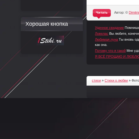
Читать
Автор: ©
Dimitri
^
Хорошая кнопка
Удачное свидание
Помнишь 
Ловелас
Вы любите, конечн
Любимая луна
Ты вновь оди
как она.
Потому что я такой
Мне уда
Я ВСЁ ПРОЩАЮ И ЛЮБЛЮ
стихи
»
Стихи о любви
» Фот