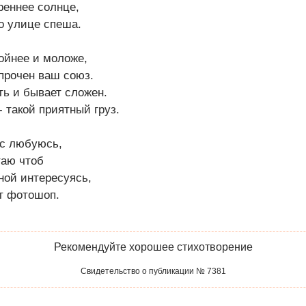
реннее солнце,
о улице спеша.
ойнее и моложе,
прочен ваш союз.
оть и бывает сложен.
- такой приятный груз.
ас любуюсь,
таю чтоб
ной интересуясь,
т фотошоп.
Рекомендуйте хорошее стихотворение
Свидетельство о публикации № 7381