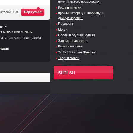
политического промокашку...
Кошачьи песни
^
ателей: 419
Вернуться
про министершу Скворцову и
дойную корову...
По дороге
е ту.
Могул
о я бываю ими пьяным.
Следы в глубине чувств
а, И так же от всех далека
Заспиртованность
Карамазовщина
одать.
24.12.16 Катрен “Размен”
Теория любви
stihi.su