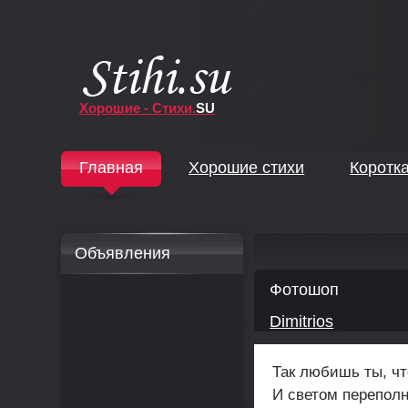
Хорошие - Стихи.
SU
↓
Главная
Хорошие стихи
Коротк
↓
Объявления
Фотошоп
Dimitrios
Так любишь ты, чт
И светом перепол