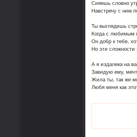
Сияешь словно ут
Навстречу с ним п
Ты выглядишь стр
Когда с любимым 
Он добр к тебе, х
Но эти сложности 
А я издалека на в
Завидую ему, меч
Жила ты, так же м
Любя меня как это