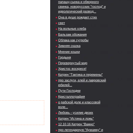
папашу,сынка и обжорного
свинка, новорусских "господ" и
идеологический развод...
Она в душе рождает стих
свет
На вольные хлеба
Бальзам обожания
Облака как сугробы
Зимняя сказка
Мнение кошки
Гордыня
Перевернутый мир
Христос воскресе!
Катрен “Тактика и перемены"
про заслуги, елей и лавровский
юбилей...
Пути Господни
Кристаллография
о рабской доле и классовой
воле...
Любовь - усилие двоих
Катрен “Истина и ложь”
12.10.16 Катрен “Важно”
про легендарную "бумажку" и