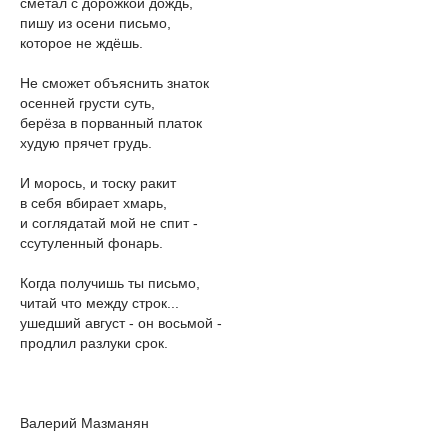
сметал с дорожкой дождь,
пишу из осени письмо,
которое не ждёшь.
Не сможет объяснить знаток
осенней грусти суть,
берёза в порванный платок
худую прячет грудь.
И морось, и тоску ракит
в себя вбирает хмарь,
и соглядатай мой не спит -
ссутуленный фонарь.
Когда получишь ты письмо,
читай что между строк...
ушедший август - он восьмой -
продлил разлуки срок.
Валерий Мазманян