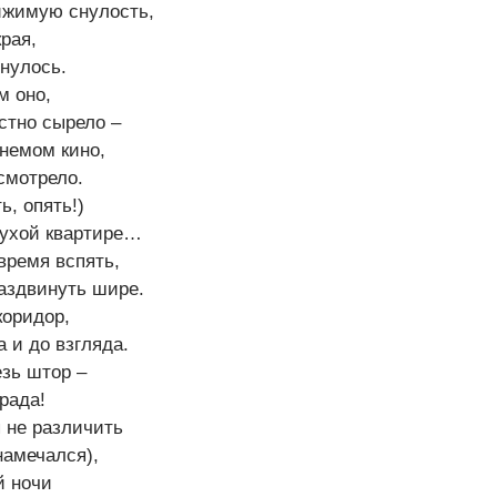
ижимую снулость,
края,
нулось.
м оно,
стно сырело –
 немом кино,
смотрело.
ь, опять!)
лухой квартире…
время вспять,
аздвинуть шире.
коридор,
а и до взгляда.
зь штор –
рада!
 не различить
намечался),
й ночи