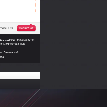
^
елей: 1 105
Вернуться
ша...... Дрожа , рука касается
стичь им уготованную
аил Баюканский.
ева.