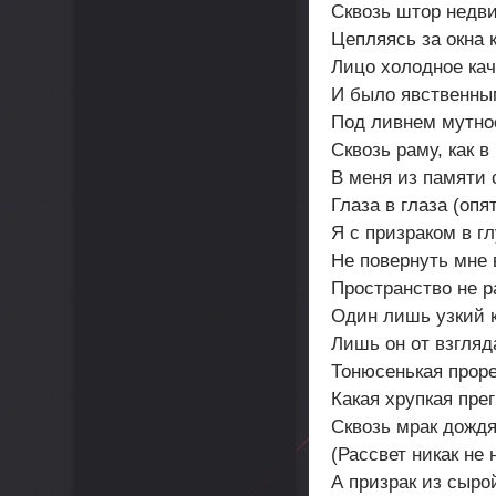
Сквозь штор недв
Цепляясь за окна 
Лицо холодное кач
И было явственны
Под ливнем мутно
Сквозь раму, как в
В меня из памяти 
Глаза в глаза (опят
Я с призраком в г
Не повернуть мне 
Пространство не р
Один лишь узкий 
Лишь он от взгляд
Тонюсенькая проре
Какая хрупкая прег
Сквозь мрак дождя
(Рассвет никак не 
А призрак из сыро