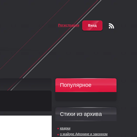
Регистрация
Вход
Чтени
е RSS
Популярное
Стихи из архива
кварки
о майоре Афонине и законном