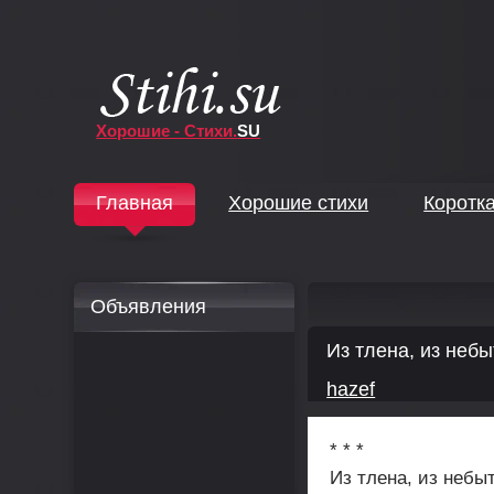
Хорошие - Стихи.
SU
↓
Главная
Хорошие стихи
Коротк
↓
Объявления
Из тлена, из небы
hazef
* * *
Из тлена, из небы