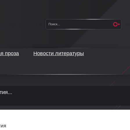
ая проза
Новости литературы
тия...
тия