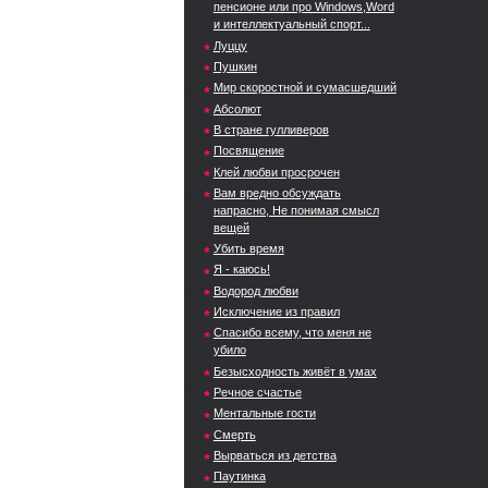
пенсионе или про Windows,Word
и интеллектуальный спорт...
Луццу
Пушкин
Мир скоростной и сумасшедший
Абсолют
В стране гулливеров
Посвящение
Клей любви просрочен
Вам вредно обсуждать
напрасно, Не понимая смысл
вещей
Убить время
Я - каюсь!
Водород любви
Исключение из правил
Спасибо всему, что меня не
убило
Безысходность живёт в умах
Речное счастье
Ментальные гости
Смерть
Вырваться из детства
Паутинка