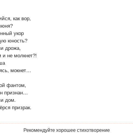
йся, как вор,
 июня?
енный укор
тую юность?
чи дрожа,
 и не молкнет?!
ша
аясь, мокнет…
ной фантом,
он признан…
и дом.
ёрся призрак.
Рекомендуйте хорошее стихотворение