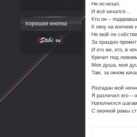
Не исчезал.
И всё качался…
Кто он – подкравши
Хорошая кнопка
К окну на кончике
Не мой ли собств
За праздно прожи
И кто же, кто, в но
Кричит под ливнем
Моя душа, моя ду
Там, за окном кач
Разгадан мой ноч
Я различил его – 
Наполнился шагам
С оконной рамы ст