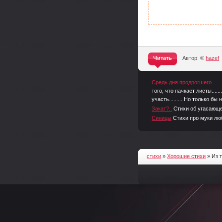
Читать
Автор: ©
hazef
^
Средь дня продрогшего...
.
того, что пачкает листы...
участь......... Но только бы
Закат?..
Стихи об угасающе
Синицы
Стихи про муки лю
стихи
»
Хорошие стихи
» Из т