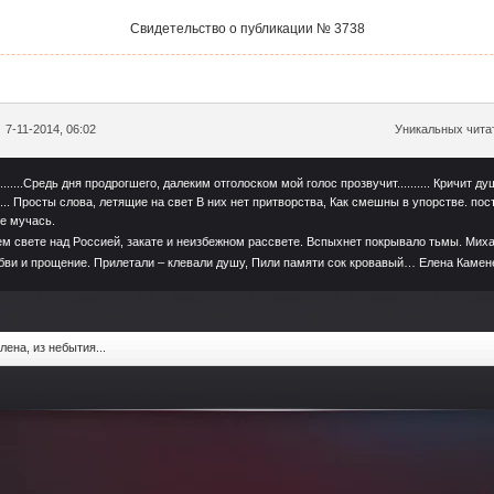
Свидетельство о публикации № 3738
7-11-2014, 06:02
Уникальных читат
.........Средь дня продрогшего, далеким отголоском мой голос прозвучит.......... Кричит ду
....... Просты слова, летящие на свет В них нет притворства, Как смешны в упорстве. по
 не мучась.
м свете над Россией, закате и неизбежном рассвете. Вспыхнет покрывало тьмы. Мих
бви и прощение. Прилетали – клевали душу, Пили памяти сок кровавый… Елена Камен
лена, из небытия...