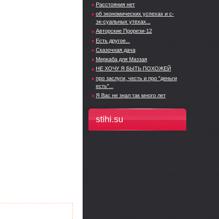
Расстояния нет
об экономических успехах и с-
эк-суальных утехах...
Авторские Прорези-12
Есть другое...
Сказочная дача
Меркаба для Маззая
НЕ ХОЧУ Я БЫТЬ ПОХОЖЕЙ
про заслуги, честь и про "деньги
есть"...
Я Вас не знал так много лет
stihi.su