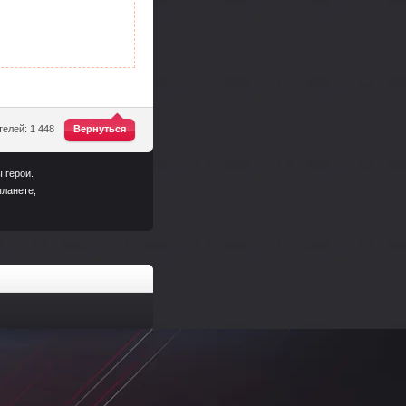
^
елей: 1 448
Вернуться
 герои.
планете,