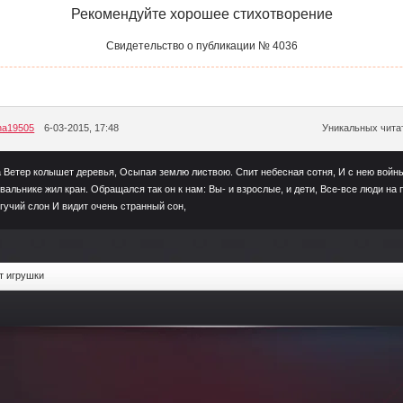
Рекомендуйте хорошее стихотворение
Свидетельство о публикации № 4036
ana19505
6-03-2015, 17:48
Уникальных читат
 Ветер колышет деревья, Осыпая землю листвою. Спит небесная сотня, И с нею войны
вальнике жил кран. Обращался так он к нам: Вы- и взрослые, и дети, Все-все люди на 
гучий слон И видит очень странный сон,
т игрушки