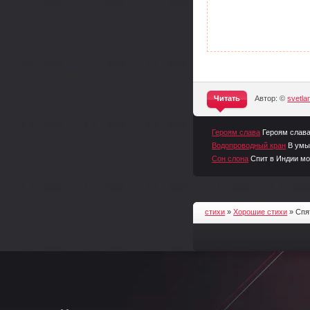
Читать
Автор: ©
svetl
^
Героям слава
Героям слава
Водопроводный кран
В умы
Сон слона
Спит в Индии мо
стихи
»
Хорошие стихи
» Спя