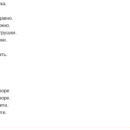
ка.
давно.
окно.
грушки.
ки.
ть.
воре
воре.
ети.
те.