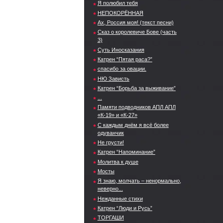
Я полюбил тебя
НЕПОКОРЁННАЯ
Ах, Россия моя! (текст песни)
Сказ о королевиче Бове (часть
3)
Суть Иносказания
Катрен “Пятая раса?”
спасибо за овации.
НЮ Зависть
Катрен “Борьба за выживание”
...
Памяти подводников АПЛ АПЛ
«К-19» и «К-27»
С каждым днём я всё более
одуванчик
Не грусти!
Катрен “Напоминание”
Молитва к душе
Мосты
Я знаю, молчать – ненормально,
неверно...
Нежданные стихи
Катрен “Люди и Русь”
ТОРГАШИ