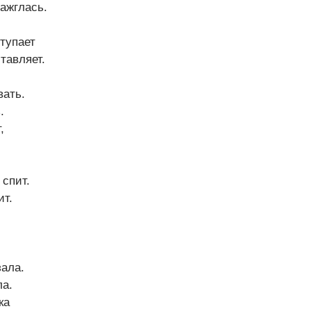
зажглась.
тупает
тавляет.
вать.
.
,
 спит.
ит.
зала.
ла.
ка