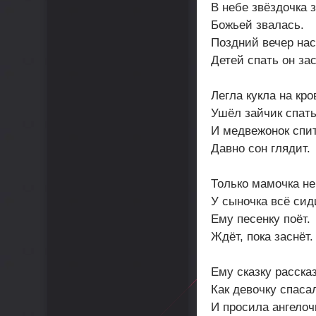
В небе звёздочка 
Божьей звалась.
Поздний вечер нас
Детей спать он зас
Легла кукла на кро
Ушёл зайчик спать
И медвежонок спит
Давно сон глядит.
Только мамочка не
У сыночка всё сид
Ему песенку поёт.
Ждёт, пока заснёт.
Ему сказку расска
Как девочку спаса
И просила ангелоч