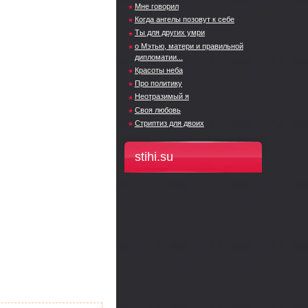
Мне говорил
Когда ангелы позовут к себе
Ты для других умри
о Мэтью, матери и правильной
дипломатии...
Красоты неба
Про политику
Неотразимый я
Своя любовь
Стриптиз для двоих
stihi.su