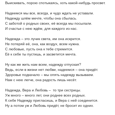
Выискивать, порою спотыкаясь, хоть какой-нибудь просвет.
Надеемся мы все, всегда, и чудо ждать не уставали.
Надежду шлём мечте, чтобы она сбылась.
С заботой о родных своих, её всегда мы посылали.
И счастье с нею ждём, для каждого из нас.
Надежда – это лучик света, им она искрится.
Не потеряй её, она, как воздух, всем нужна.
С любовью, пусть она к тебе стремится.
Её к себе ты пустишь, и засветится мечта.
Ну как же жить нам всем, надежду отпуская?
Ведь, если в жизни нет любви, надеемся – она придёт.
Здоровье подкачало – мы опять надежду вызываем.
Нам с нею легче, она радость лишь несёт.
Надежда, Вера и Любовь – то три сестрицы.
Уж много – много лет, они роднее всех родных.
К себе Надежду пригласишь, и Вера с ней соединится.
Ну а потом уж и Любовь придёт, не бросит их одних.