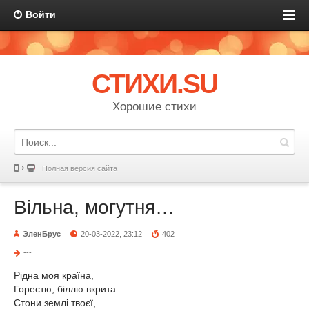
Войти
СТИХИ.SU
Хорошие стихи
Полная версия сайта
Вільна, могутня…
ЭленБрус
20-03-2022, 23:12
402
---
Рідна моя країна,
Горестю, біллю вкрита.
Стони землі твоєї,