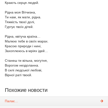
Крають серця людей.
Рідна моя Вітчизна,
Ти нам, як мати, рідна.
Тяжкість твоєї долі,
Гуртує твоїх дітей.
Рідна, квітуча країна…
Малюю тебе в своїх марах.
Красою природи і нині,
Захоплююсь в мріях ідей…
Станеш ти вільна, могутня,
Ворогом нездоланна.
В силі людської любові,
Вірної раті твоєй.
Похожие новости
Палає…