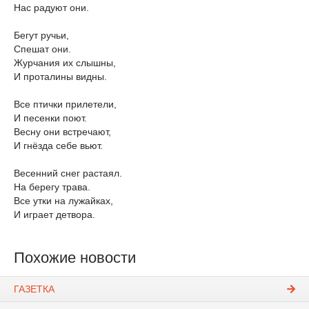
Нас радуют они.
Бегут ручьи,
Спешат они.
Журчания их слышны,
И проталины видны.
Все птички прилетели,
И песенки поют.
Весну они встречают,
И гнёзда себе вьют.
Весенний снег растаял.
На берегу трава.
Все утки на лужайках,
И играет детвора.
Похожие новости
ГАЗЕТКА