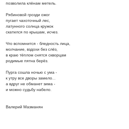
позволила клёнам метель.
Рябиновой грозди ожог
пугает чахоточный лес,
латунного солнца кружок
скатился по крышам, исчез.
Что вспомнится - бледность лица,
молчание, вздохи без слёз,
в краю тёплом снятся скворцам
родимые пятна берёз.
Пурга сошла ночью с ума -
к утру все дворы замело...
а вдруг не обманет зима -
и можно судьбу набело.
Валерий Мазманян