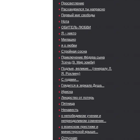
Просветление
Расхандрился ты напрасно
Первый миг свободы
Нота
ОБИТЕЛЬ ЛЮБВИ
Я – никто
Милашко
я о любви
Стройная сосна
Приключение Фёдора сына
Тсеча,(9. Мир зомби)
Подлые, великие... (генералу Л.
Я. Рохлину)
С годами...
Глядится в зеркало Душа...
Ириска
Лекарство от потерь
Пятница
Ненавесть
о непобедимом учении и
непреодолимом сомнении...
о воинском престиже и
министерской крыше...
Отпускаю