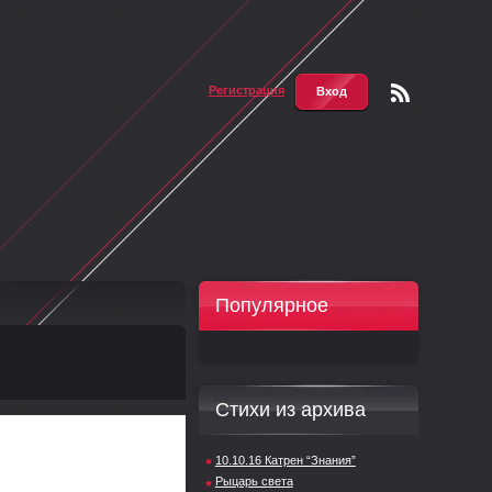
Регистрация
Вход
Чтени
е RSS
Популярное
Стихи из архива
10.10.16 Катрен “Знания”
Рыцарь света