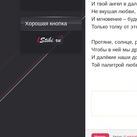
И твой ангел в да
Не вкушая любви, 
И мгновение – буд
Хорошая кнопка
Только толку от э
Протяни, солнце, 
Чтобы в ней мы др
И далёкие наши д
Той палитрой люб
Читать
Автор: ©
misha