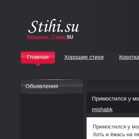
Хорошие - Стихи.
SU
↓
Главная
Хорошие стихи
Коротк
↓
Объявления
Примостился у м
mishabk
Примостился у мо
Хоть и ёжась на п