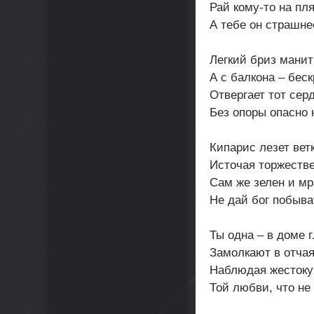
Рай кому-то на пл
А тебе он страшне
Легкий бриз манит
А с балкона – бес
Отвергает тот серд
Без опоры опасно 
Кипарис лезет вет
Источая торжестве
Сам же зелен и мр
Не дай бог побыват
Ты одна – в доме г
Замолкают в отча
Наблюдая жестоку
Той любви, что не