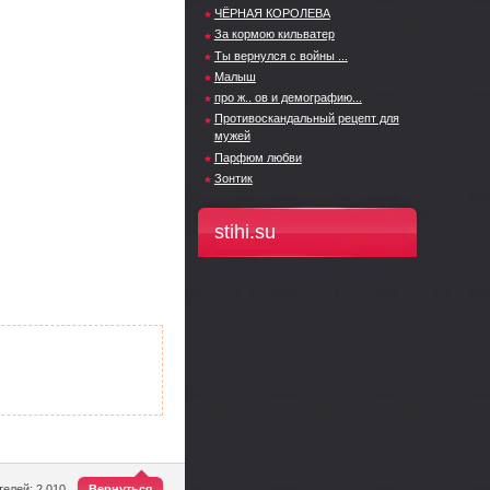
ЧЁРНАЯ КОРОЛЕВА
За кормою кильватер
Ты вернулся с войны ...
Малыш
про ж.. ов и демографию...
Противоскандальный рецепт для
мужей
Парфюм любви
Зонтик
stihi.su
^
елей: 2 010
Вернуться