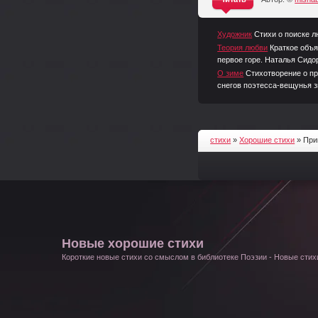
^
Художник
Стихи о поиске л
Теория любви
Краткое объя
первое горе. Наталья Сидо
О зиме
Стихотворение о пр
снегов поэтесса-вещунья з
стихи
»
Хорошие стихи
» При
Новые хорошие стихи
Короткие новые стихи со смыслом в библиотеке Поэзии - Новые стихи