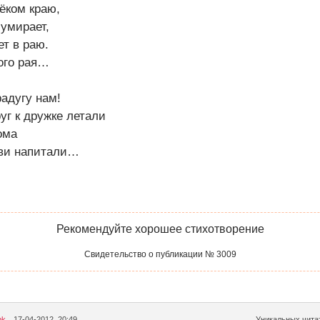
лёком краю,
умирает,
ет в раю.
того рая…
радугу нам!
уг к дружке летали
ома
ви напитали…
Рекомендуйте хорошее стихотворение
Свидетельство о публикации № 3009
bk
17-04-2012, 20:49
Уникальных читат