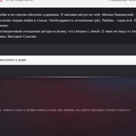
юбви и не совсем обычном художнике. Я ласками рисую на тебе. Михаил Баюканский.
снение теории любви в стихах. Необходимость исполнения грёз. Любовь – наше всё. Х
ренко.
отиворечивом отношении автора ко всему, что связано с зимой. О зиме не пишу я сти
има. Виктория Сололив.
мостился у моря
. новые стихи о любви новые стихи про любовь на сайте хороших стихов стихи.su.