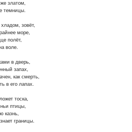
яже златом,
е темницы.
 хладом, зовёт,
крайнее море,
це полёт,
на воле.
ками в дверь,
нный запах,
ачен, как смерть,
ь в его лапах.
ложет тоска,
яньи птицы,
ю казнь,
 знает границы.