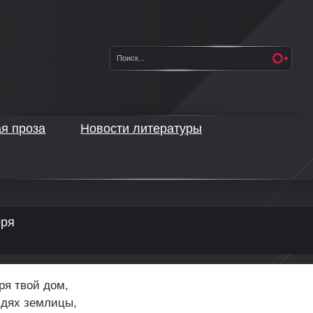
ая проза
Новости литературы
оря
ря твой дом,
ядях землицы,