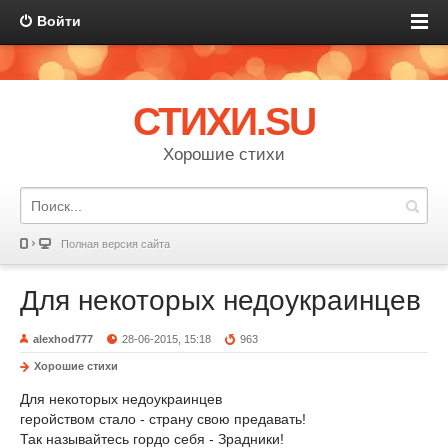
Войти
СТИХИ.SU
Хорошие стихи
Полная версия сайта
Для некоторых недоукраинцев
alexhod777
28-06-2015, 15:18
963
Хорошие стихи
Для некоторых недоукраинцев
геройством стало - страну свою предавать!
Так называйтесь гордо себя - Зрадники!