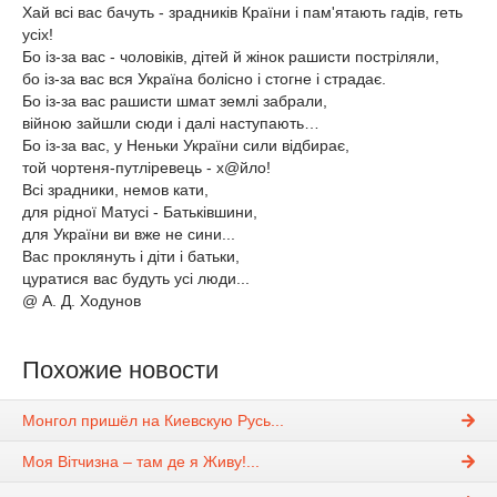
Хай всі вас бачуть - зрадників Країни і пам'ятають гадів, геть
усіх!
Бо із-за вас - чоловіків, дітей й жінок рашисти постріляли,
бо із-за вас вся Україна болісно і стогне і страдає.
Бо із-за вас рашисти шмат землі забрали,
війною зайшли сюди і далі наступають…
Бо із-за вас, у Неньки України сили відбирає,
той чортеня-путліревець - х@йло!
Всі зрадники, немов кати,
для рідної Матусі - Батьківшини,
для України ви вже не сини...
Вас проклянуть і діти і батьки,
цуратися вас будуть усі люди...
@ А. Д. Ходунов
Похожие новости
Монгол пришёл на Киевскую Русь...
Моя Вітчизна – там де я Живу!...