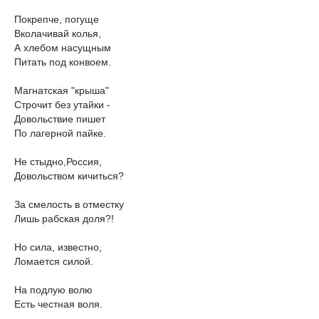
Покрепче, погуще
Вколачивай колья,
А хлебом насущным
Питать под конвоем.
Магнатская "крыша"
Строчит без утайки -
Довольствие пишет
По лагерной пайке.
Не стыдно,Россия,
Довольством кичиться?
За смелость в отместку
Лишь рабская доля?!
Но сила, известно,
Ломается силой.
На подлую волю
Есть честная воля.